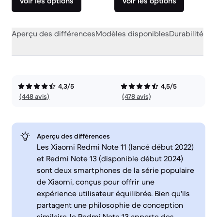
Voir les options
Voir les options
Aperçu des différences
Modèles disponibles
Durabilité
Per
4,3/5
4,5/5
(448 avis)
(478 avis)
Aperçu des différences
Les Xiaomi Redmi Note 11 (lancé début 2022)
et Redmi Note 13 (disponible début 2024)
sont deux smartphones de la série populaire
de Xiaomi, conçus pour offrir une
expérience utilisateur équilibrée. Bien qu'ils
partagent une philosophie de conception
similaire, le Redmi Note 13 apporte des