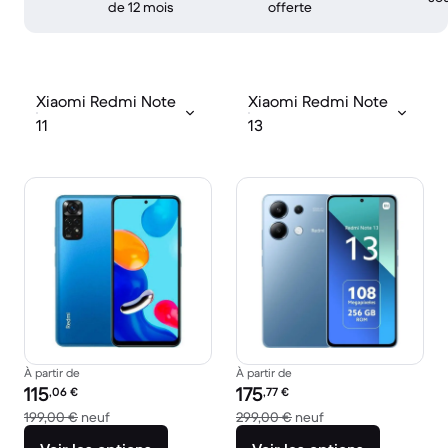
de 12 mois
offerte
Xiaomi Redmi Note
Xiaomi Redmi Note
11
13
À partir de
À partir de
Prix reconditionné :
Prix reconditionné :
115
175
,06
€
,77
€
contre 199,00 € neuf
contre 299,00 € ne
199,00 €
neuf
299,00 €
neuf