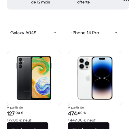
de 12 mois
offerte
Galaxy A04S
iPhone 14 Pro
À partir de
À partir de
Prix reconditionné :
Prix reconditionné :
127
474
,00
€
,00
€
contre 179,00 € neuf
contre 1 449,00 € 
179,00 €
neuf
1 449,00 €
neuf