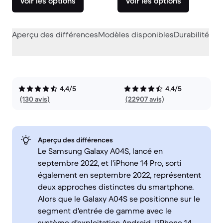
Voir les options
Voir les options
Aperçu des différences
Modèles disponibles
Durabilité
Per
4,4/5
4,4/5
(130 avis)
(22907 avis)
Aperçu des différences
Le Samsung Galaxy A04S, lancé en
septembre 2022, et l'iPhone 14 Pro, sorti
également en septembre 2022, représentent
deux approches distinctes du smartphone.
Alors que le Galaxy A04S se positionne sur le
segment d'entrée de gamme avec le
système d'exploitation Android, l'iPhone 14