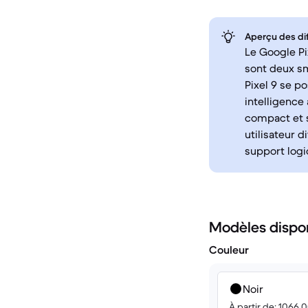
Aperçu des di
Le Google Pix
sont deux sm
Pixel 9 se p
intelligence 
compact et s
utilisateur 
support logic
Modèles dispo
Couleur
Noir
À partir de: 1066.