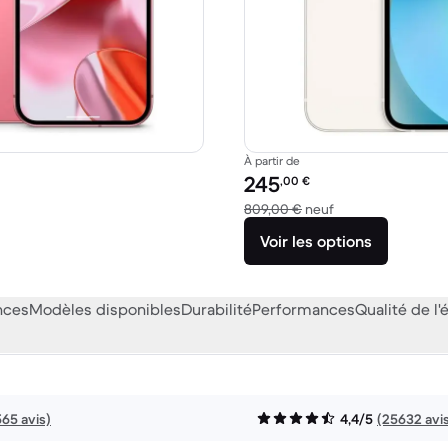
À partir de
Prix reconditionné :
245
,00
€
 066,71 € neuf
contre 809,00 € n
809,00 €
neuf
Voir les options
nces
Modèles disponibles
Durabilité
Performances
Qualité de l'
565 avis)
4,4/5
(25632 avi