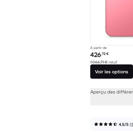
À partir de
Prix reconditionné :
426
,72
€
contre 1
1 066,71 €
neuf
Voir les options
Aperçu des différe
4,5/5
(