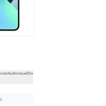
euf
écran
Audiovisuel
Divers
L’avis de la communauté
s)