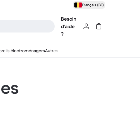
Français (BE)
Besoin
d’aide
?
reils électroménagers
Autres
les