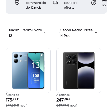
Ret
commerciale
standard
sou
de 12 mois
offerte
Xiaomi Redmi Note
Xiaomi Redmi Note
13
14 Pro
À partir de
À partir de
Prix reconditionné :
Prix reconditionné :
175
247
,77
€
,00
€
contre 299,00 € neuf
contre 349,99 € neu
299,00 €
neuf
349,99 €
neuf