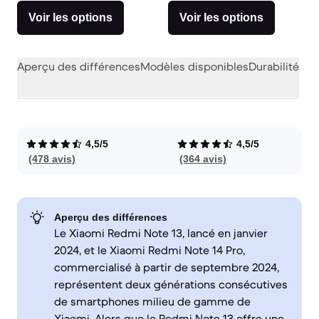
Voir les options
Voir les options
Aperçu des différences
Modèles disponibles
Durabilité
Per
4,5/5
4,5/5
(478 avis)
(364 avis)
Aperçu des différences
Le Xiaomi Redmi Note 13, lancé en janvier
2024, et le Xiaomi Redmi Note 14 Pro,
commercialisé à partir de septembre 2024,
représentent deux générations consécutives
de smartphones milieu de gamme de
Xiaomi. Alors que le Redmi Note 13 offre une