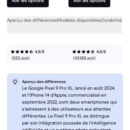
Voir les options
Voir les options
Aperçu des différences
Modèles disponibles
Durabilité
Per
4,5/5
4,5/5
(830 avis)
(49488 avis)
Aperçu des différences
Le Google Pixel 9 Pro XL, lancé en août 2024,
et l'iPhone 14 d'Apple, commercialisé en
septembre 2022, sont deux smartphones qui
s'adressent à des utilisateurs aux attentes
différentes. Le Pixel 9 Pro XL se distingue
par son intégration poussée de l'intelligence
artificielle et un système photo polyvalent,