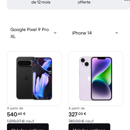
de 12 mois
offerte
Google Pixel 9 Pro
iPhone 14
XL
À partir de
À partir de
Prix reconditionné :
Prix reconditionné :
540
327
,60
€
,00
€
contre 1 298,07 € neuf
contre 749,00 € neu
1 298,07 €
neuf
749,00 €
neuf