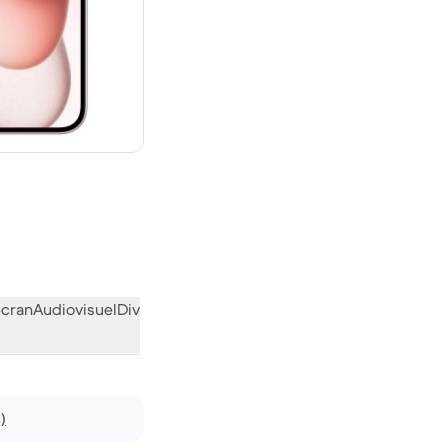
euf
écran
Audiovisuel
Divers
L’avis de la communauté
)