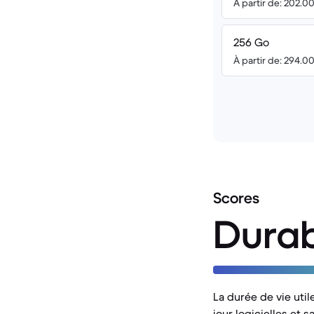
À partir de: 202.0
256 Go
À partir de: 294.0
Scores
Durab
La durée de vie util
jour logicielles et