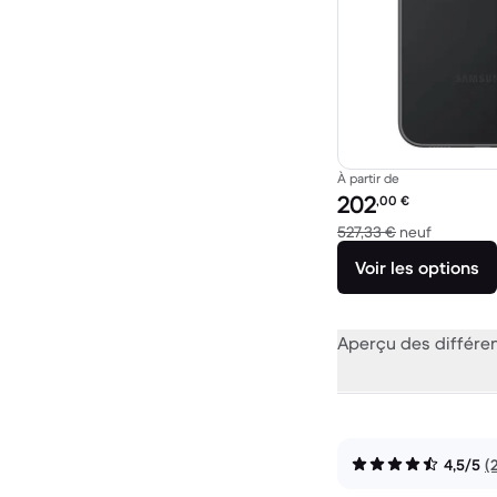
À partir de
Prix reconditionné :
202
,00
€
contre 52
527,33 €
neuf
Voir les options
Aperçu des différe
4,5/5
(