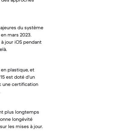
 majeures du système
e en mars 2023.
s à jour iOS pendant
elà.
 en plastique, et
 15 est doté d'un
 une certification
.
ent plus longtemps
bonne longévité
ur les mises à jour.