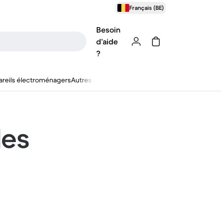
Français (BE)
Besoin
d’aide
?
reils électroménagers
Autres
les