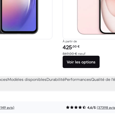
À partir de
Prix reconditionné :
425
,00
€
7,33 € neuf
contre 869,00 € n
869,00 €
neuf
Voir les options
nces
Modèles disponibles
Durabilité
Performances
Qualité de l'
2149 avis)
4,6/5
(37398 avis