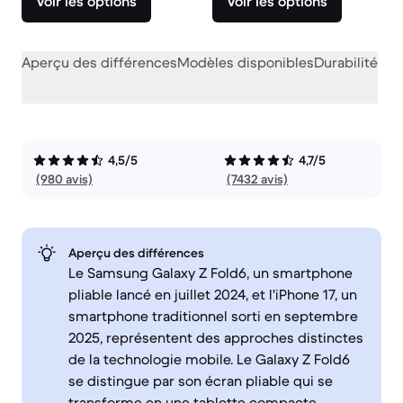
Voir les options
Voir les options
Aperçu des différences
Modèles disponibles
Durabilité
Per
4,5/5
4,7/5
(980 avis)
(7432 avis)
Aperçu des différences
Le Samsung Galaxy Z Fold6, un smartphone
pliable lancé en juillet 2024, et l'iPhone 17, un
smartphone traditionnel sorti en septembre
2025, représentent des approches distinctes
de la technologie mobile. Le Galaxy Z Fold6
se distingue par son écran pliable qui se
transforme en une tablette compacte,