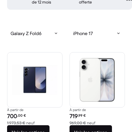
de 12 mois
offerte
Galaxy Z Fold6
iPhone 17
À partir de
À partir de
Prix reconditionné :
Prix reconditionné :
700
719
,00
€
,99
€
contre 1 973,53 € neuf
contre 969,00 € ne
1 973,53 €
neuf
969,00 €
neuf