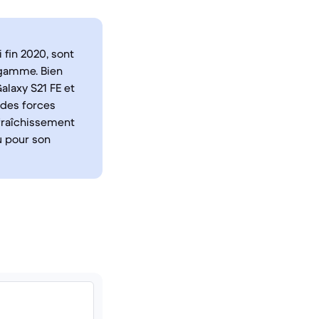
 fin 2020, sont
 gamme. Bien
alaxy S21 FE et
c des forces
afraîchissement
u pour son