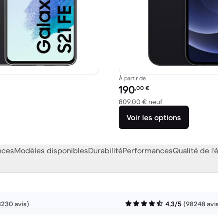
À partir de
Prix reconditionné :
190
,00
€
9,91 € neuf
contre 809,00 € n
809,00 €
neuf
Voir les options
nces
Modèles disponibles
Durabilité
Performances
Qualité de l'
3230 avis)
4,3/5
(98248 avi