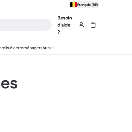
Français (BE)
Besoin
d’aide
?
reils électroménagers
Autres
les