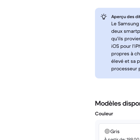
Aperçu des di
Le Samsung Ga
deux smartp
qu'ils provi
iOS pour l'iP
propres à ch
élevé et sa 
processeur p
Modèles dispo
Couleur
Gris
À partir de: 199.0