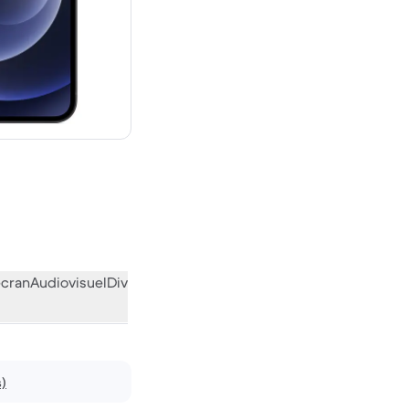
euf
écran
Audiovisuel
Divers
L’avis de la communauté
s)