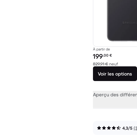
À partir de
Prix reconditionné :
199
,00
€
contre 82
829,91 €
neuf
Voir les options
Aperçu des différe
4,3/5
(