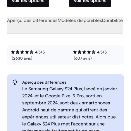
Voir les options
Voir les options
Aperçu des différences
Modèles disponibles
Durabilité
Per
4,5/5
4,5/5
(2630 avis)
(607 avis)
Aperçu des différences
Le Samsung Galaxy S24 Plus, lancé en janvier
2024, et le Google Pixel 9 Pro, sorti en
septembre 2024, sont deux smartphones
Android haut de gamme qui offrent des
expériences utilisateur distinctes. Alors que
le Galaxy S24 Plus met l'accent sur une
puissance de traitement brute et un