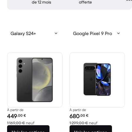
de 12 mois
offerte
Galaxy S24+
Google Pixel 9 Pro
À partir de
À partir de
Prix reconditionné :
Prix reconditionné :
449
680
,00
€
,00
€
contre 1 169,00 € neuf
contre 1 299,00 € 
1 169,00 €
neuf
1 299,00 €
neuf