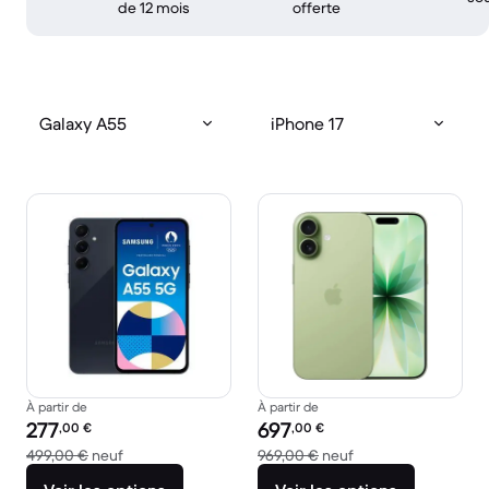
de 12 mois
offerte
Galaxy A55
iPhone 17
À partir de
À partir de
Prix reconditionné :
Prix reconditionné :
277
697
,00
€
,00
€
contre 499,00 € neuf
contre 969,00 € ne
499,00 €
neuf
969,00 €
neuf