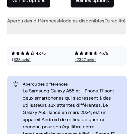
Voir les options
Voir les options
Aperçu des différences
Modèles disponibles
Durabilité
Per
4,6/5
4,7/5
(828 avis)
(7327 avis)
Aperçu des différences
Le Samsung Galaxy A55 et l'iPhone 17 sont
deux smartphones qui s'adressent à des
utilisateurs aux attentes différentes. Le
Galaxy A55, lancé en mars 2024, est un
appareil Android de milieu de gamme
reconnu pour son équilibre entre
fonctionnalités et accessibilité. L'iPhone 17,