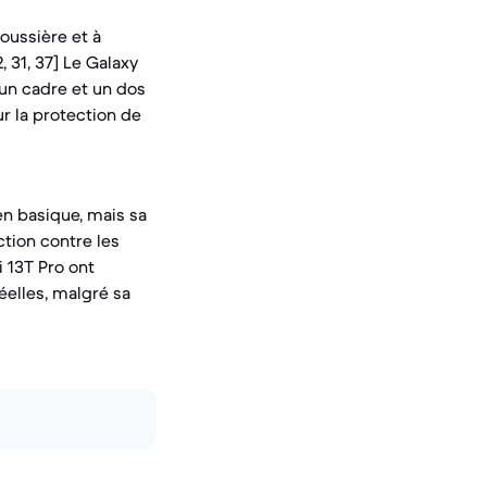
poussière et à
, 31, 37] Le Galaxy
c un cadre et un dos
ur la protection de
en basique, mais sa
ction contre les
i 13T Pro ont
réelles, malgré sa