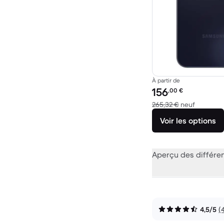
À partir de
Prix reconditionné :
156
,00
€
contre 26
265,32 €
neuf
Voir les options
Aperçu des différe
4,5/5
(