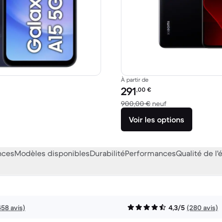
À partir de
Prix reconditionné :
291
,00
€
5,32 € neuf
contre 900,00 € 
900,00 €
neuf
Voir les options
nces
Modèles disponibles
Durabilité
Performances
Qualité de l'
458 avis)
4,3/5
(280 avis)