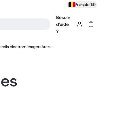
Français (BE)
Besoin
d’aide
?
reils électroménagers
Autres
les