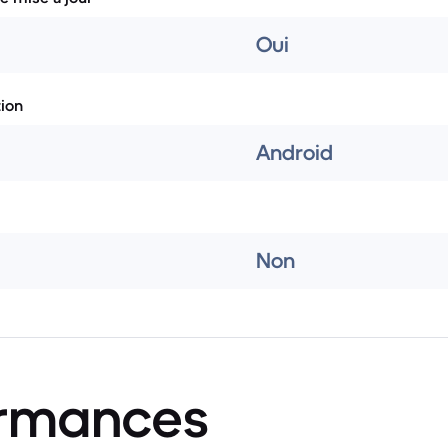
Oui
tion
Android
Non
ormances