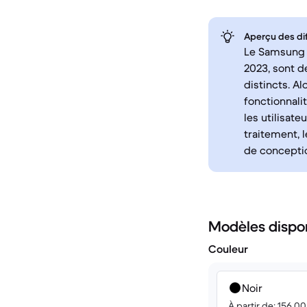
Aperçu des di
Le Samsung G
2023, sont d
distincts. A
fonctionnali
les utilisat
traitement, l
de conceptio
Modèles dispo
Couleur
Noir
À partir de: 156.0