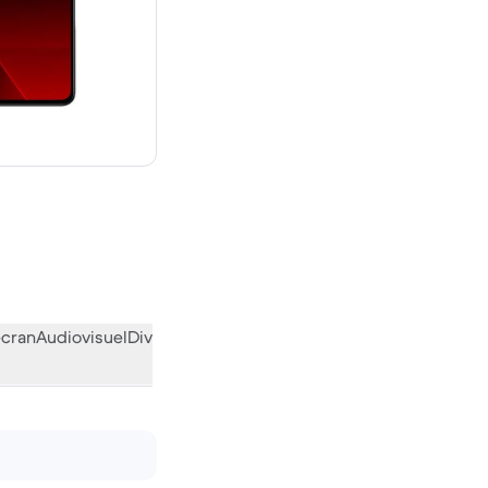
neuf
écran
Audiovisuel
Divers
L’avis de la communauté