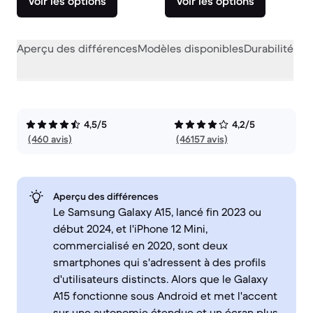
Voir les options
Voir les options
Aperçu des différences
Modèles disponibles
Durabilité
Per
4,5/5
4,2/5
(460 avis)
(46157 avis)
Aperçu des différences
Le Samsung Galaxy A15, lancé fin 2023 ou
début 2024, et l'iPhone 12 Mini,
commercialisé en 2020, sont deux
smartphones qui s'adressent à des profils
d'utilisateurs distincts. Alors que le Galaxy
A15 fonctionne sous Android et met l'accent
sur une autonomie étendue et un écran plus