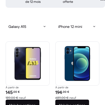
de 12 mois
offerte
Galaxy A15
iPhone 12 mini
À partir de
À partir de
Prix reconditionné :
Prix reconditionné :
145
194
,00
€
,00
€
contre 189,00 € neuf
contre 689,00 € ne
189,00 €
neuf
689,00 €
neuf