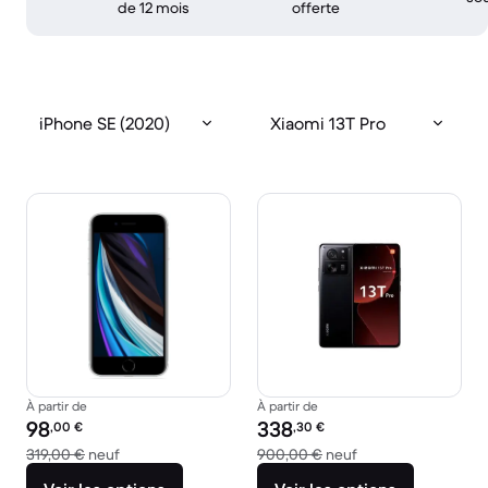
de 12 mois
offerte
iPhone SE (2020)
Xiaomi 13T Pro
À partir de
À partir de
Prix reconditionné :
Prix reconditionné :
98
338
,00
€
,30
€
contre 319,00 € neuf
contre 900,00 € n
319,00 €
neuf
900,00 €
neuf