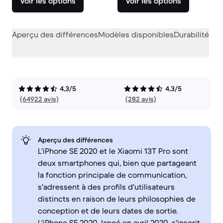
Voir les options
Voir les options
Aperçu des différences
Modèles disponibles
Durabilité
Per
4,3/5
4,3/5
(64922 avis)
(282 avis)
Aperçu des différences
L'iPhone SE 2020 et le Xiaomi 13T Pro sont
deux smartphones qui, bien que partageant
la fonction principale de communication,
s'adressent à des profils d'utilisateurs
distincts en raison de leurs philosophies de
conception et de leurs dates de sortie.
L'iPhone SE 2020, lancé en avril 2020, s'inscrit