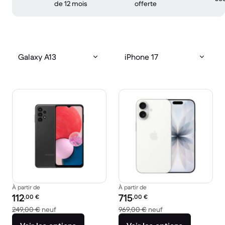
de 12 mois
offerte
Galaxy A13
iPhone 17
À partir de
À partir de
Prix reconditionné :
Prix reconditionné :
112
715
,00
€
,00
€
contre 249,00 € neuf
contre 969,00 € ne
249,00 €
neuf
969,00 €
neuf