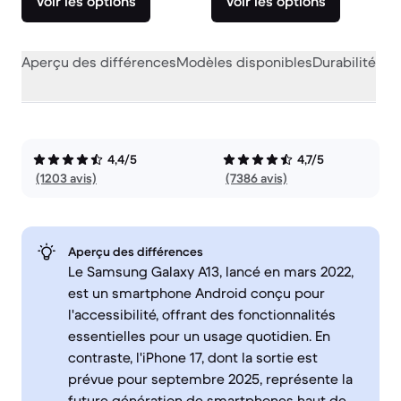
Voir les options
Voir les options
Aperçu des différences
Modèles disponibles
Durabilité
Per
4,4/5
4,7/5
(1203 avis)
(7386 avis)
Aperçu des différences
Le Samsung Galaxy A13, lancé en mars 2022,
est un smartphone Android conçu pour
l'accessibilité, offrant des fonctionnalités
essentielles pour un usage quotidien. En
contraste, l'iPhone 17, dont la sortie est
prévue pour septembre 2025, représente la
future génération de smartphones haut de