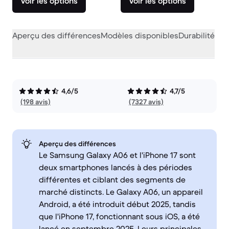
Voir les options
Voir les options
Aperçu des différences
Modèles disponibles
Durabilité
Per
4,6/5
4,7/5
(198 avis)
(7327 avis)
Aperçu des différences
Le Samsung Galaxy A06 et l'iPhone 17 sont
deux smartphones lancés à des périodes
différentes et ciblant des segments de
marché distincts. Le Galaxy A06, un appareil
Android, a été introduit début 2025, tandis
que l'iPhone 17, fonctionnant sous iOS, a été
lancé en septembre 2025. Leurs principales