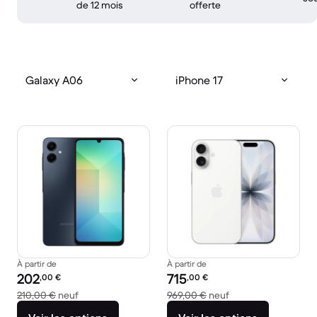
de 12 mois
offerte
Galaxy A06
iPhone 17
À partir de
À partir de
Prix reconditionné :
Prix reconditionné :
202
715
,00
€
,00
€
contre 210,00 € neuf
contre 969,00 € ne
210,00 €
neuf
969,00 €
neuf