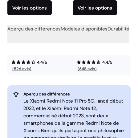
Voir les options
Voir les options
Aperçu des différences
Modèles disponibles
Durabilité
Per
4,4/5
4,4/5
(526 avis)
(648 avis)
Aperçu des différences
Le Xiaomi Redmi Note 11 Pro 5G, lancé début
2022, et le Xiaomi Redmi Note 12,
commercialisé début 2023, sont deux
smartphones de la gamme Redmi Note de
Xiaomi. Bien qu'ils partagent une philosophie
de conception similaire, le modèle le plus