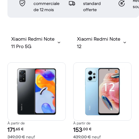
Ret
commerciale
standard
sou
de 12 mois
offerte
Xiaomi Redmi Note
Xiaomi Redmi Note
11 Pro 5G
12
À partir de
À partir de
Prix reconditionné :
Prix reconditionné :
171
153
,65
€
,00
€
contre 349,00 € neuf
contre 439,00 € ne
349,00 €
neuf
439,00 €
neuf