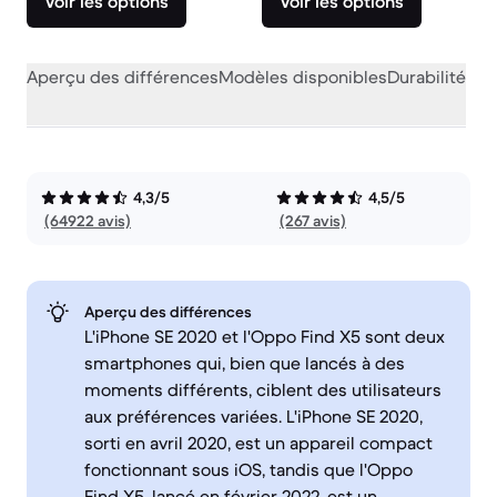
Voir les options
Voir les options
Aperçu des différences
Modèles disponibles
Durabilité
Per
4,3/5
4,5/5
(64922 avis)
(267 avis)
Aperçu des différences
L'iPhone SE 2020 et l'Oppo Find X5 sont deux
smartphones qui, bien que lancés à des
moments différents, ciblent des utilisateurs
aux préférences variées. L'iPhone SE 2020,
sorti en avril 2020, est un appareil compact
fonctionnant sous iOS, tandis que l'Oppo
Find X5, lancé en février 2022, est un