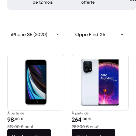
de 12 mois
offerte
iPhone SE (2020)
Oppo Find X5
À partir de
À partir de
Prix reconditionné :
Prix reconditionné :
98
264
,00
€
,00
€
contre 319,00 € neuf
contre 989,00 € ne
319,00 €
neuf
989,00 €
neuf