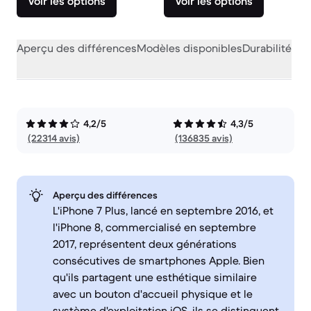
Voir les options
Voir les options
Aperçu des différences
Modèles disponibles
Durabilité
Per
4,2/5
4,3/5
(22314 avis)
(136835 avis)
Aperçu des différences
L'iPhone 7 Plus, lancé en septembre 2016, et
l'iPhone 8, commercialisé en septembre
2017, représentent deux générations
consécutives de smartphones Apple. Bien
qu'ils partagent une esthétique similaire
avec un bouton d'accueil physique et le
système d'exploitation iOS, ils se distinguent