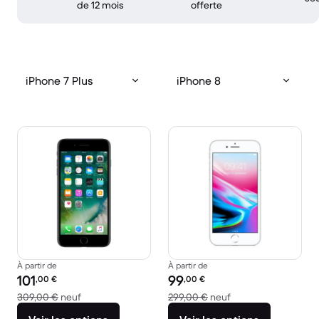
de 12 mois
offerte
iPhone 7 Plus
iPhone 8
À partir de
À partir de
Prix reconditionné :
Prix reconditionné :
101
99
,00
€
,00
€
contre 309,00 € neuf
contre 299,00 € ne
309,00 €
neuf
299,00 €
neuf