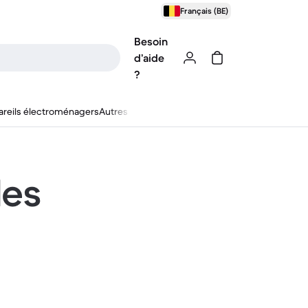
Français (BE)
Besoin
d’aide
?
reils électroménagers
Autres
les