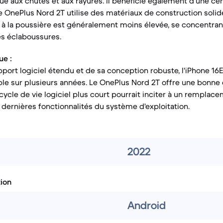
ue aux chutes et aux rayures. Il bénéficie également d'une cert
Le OnePlus Nord 2T utilise des matériaux de construction solid
et à la poussière est généralement moins élevée, se concentra
es éclaboussures.
ue :
pport logiciel étendu et de sa conception robuste, l'iPhone 16
able sur plusieurs années. Le OnePlus Nord 2T offre une bonne 
ycle de vie logiciel plus court pourrait inciter à un remplac
 dernières fonctionnalités du système d'exploitation.
2022
tion
Android