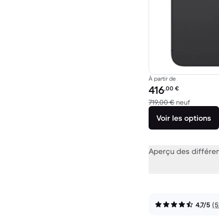
À partir de
Prix reconditionné :
416
,00
€
contre 71
719,00 €
neuf
Voir les options
Aperçu des différe
4,7/5
(5