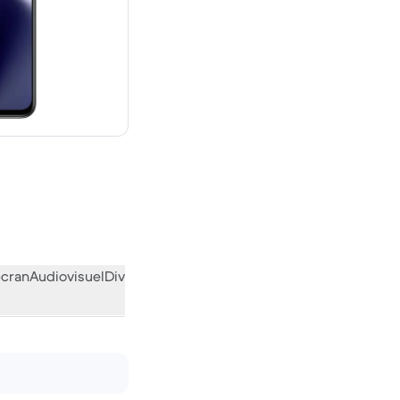
euf
écran
Audiovisuel
Divers
L’avis de la communauté