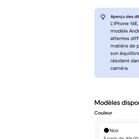
Aperçu des di
L'iPhone 16E
modèle Andro
attentes dif
matière de p
son équilibr
résident dan
caméra.
Modèles dispo
Couleur
Noir
À partir de: 416.0