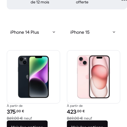
de 12 mois
offerte
iPhone 14 Plus
iPhone 15
À partir de
À partir de
Prix reconditionné :
Prix reconditionné :
375
423
,00
€
,00
€
contre 869,00 € neuf
contre 869,00 € ne
869,00 €
neuf
869,00 €
neuf