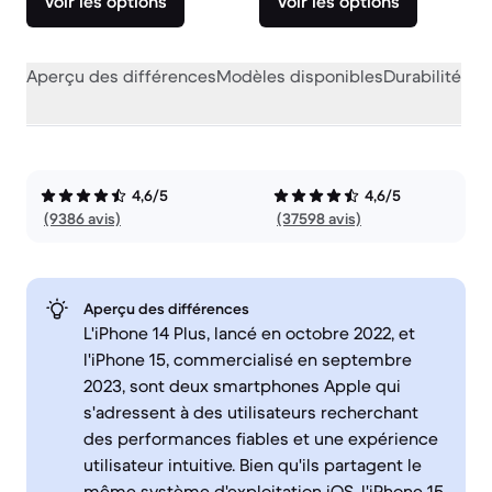
Voir les options
Voir les options
Aperçu des différences
Modèles disponibles
Durabilité
Per
4,6/5
4,6/5
(9386 avis)
(37598 avis)
Aperçu des différences
L'iPhone 14 Plus, lancé en octobre 2022, et
l'iPhone 15, commercialisé en septembre
2023, sont deux smartphones Apple qui
s'adressent à des utilisateurs recherchant
des performances fiables et une expérience
utilisateur intuitive. Bien qu'ils partagent le
même système d'exploitation iOS, l'iPhone 15