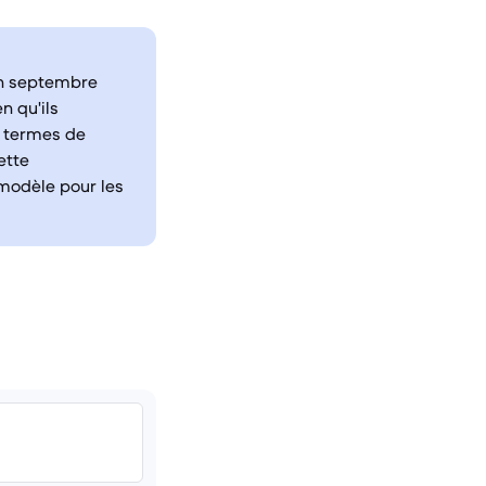
en septembre
n qu'ils
n termes de
ette
 modèle pour les