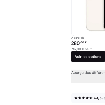
À partir de
Prix reconditionné :
280
,00
€
contre 7
749,00 €
neuf
Voir les options
Aperçu des différe
4,4/5
(