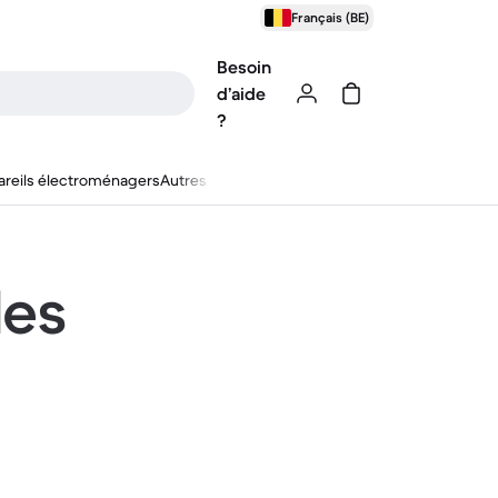
Français (BE)
Besoin
d’aide
?
reils électroménagers
Autres
les