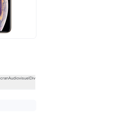
euf
écran
Audiovisuel
Divers
L’avis de la communauté