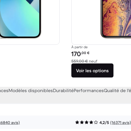
À partir de
Prix reconditionné :
170
,00
€
49,00 € neuf
contre 559,00 € n
559,00 €
neuf
Voir les options
nces
Modèles disponibles
Durabilité
Performances
Qualité de l'
86840 avis)
4,2/5
(16371 avis)