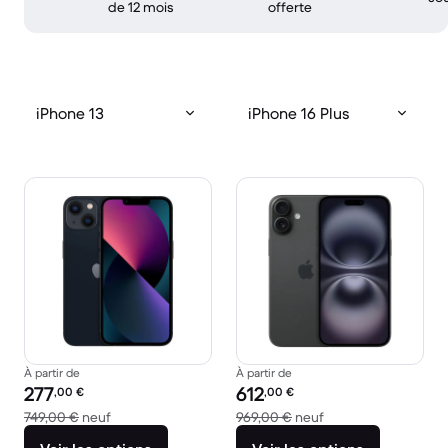
de 12 mois
offerte
iPhone 13
iPhone 16 Plus
À partir de
À partir de
Prix reconditionné :
Prix reconditionné :
277
612
,00
€
,00
€
contre 749,00 € neuf
contre 969,00 € ne
749,00 €
neuf
969,00 €
neuf