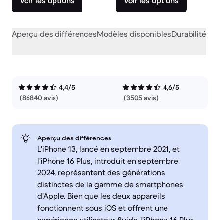
Voir les options
Voir les options
Aperçu des différences
Modèles disponibles
Durabilité
Per
4,4/5
4,6/5
(86840 avis)
(3505 avis)
Aperçu des différences
L'iPhone 13, lancé en septembre 2021, et
l'iPhone 16 Plus, introduit en septembre
2024, représentent des générations
distinctes de la gamme de smartphones
d'Apple. Bien que les deux appareils
fonctionnent sous iOS et offrent une
expérience utilisateur fluide, l'iPhone 16 Plus