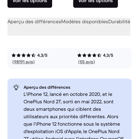
Voir les options
Voir les options
Aperçu des différences
Modèles disponibles
Durabilité
Per
4,3/5
4,3/5
(98191 avis)
(55 avis)
Aperçu des différences
L'iPhone 12, lancé en octobre 2020, et le
OnePlus Nord 2T, sorti en mai 2022, sont
deux smartphones qui ciblent des
utilisateurs aux priorités différentes. Alors
que l'iPhone 12 fonctionne sous le système
d'exploitation iOS d'Apple, le OnePlus Nord
2T utilise Android avec l'interface OxygenOS.