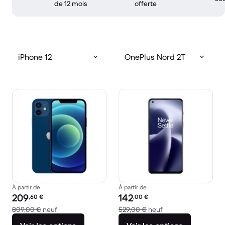
de 12 mois
offerte
iPhone 12
OnePlus Nord 2T
À partir de
À partir de
Prix reconditionné :
Prix reconditionné :
209
142
,60
€
,00
€
contre 809,00 € neuf
contre 529,00 € ne
809,00 €
neuf
529,00 €
neuf