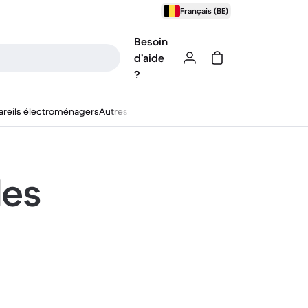
Français (BE)
Besoin
d’aide
?
reils électroménagers
Autres
les