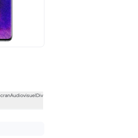
 neuf
écran
Audiovisuel
Divers
L’avis de la communauté