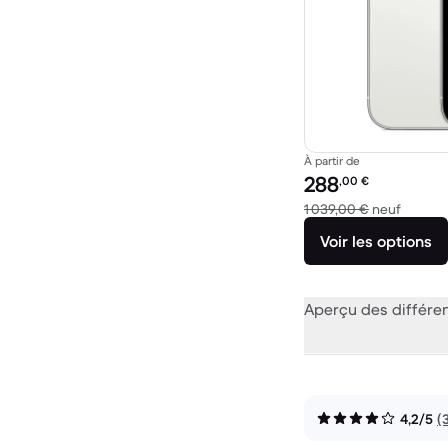
À partir de
Prix reconditionné :
288
,00
€
contre 
1 039,00 €
neuf
Voir les options
Aperçu des différe
4,2/5
(