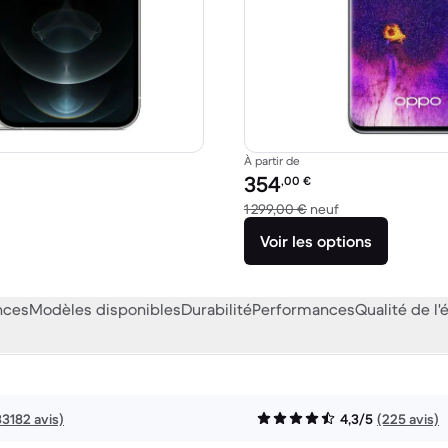
À partir de
Prix reconditionné :
354
,00
€
1 039,00 € neuf
contre 1 299,00 €
1 299,00 €
neuf
Voir les options
nces
Modèles disponibles
Durabilité
Performances
Qualité de l'
33182 avis)
4,3/5
(225 avis)