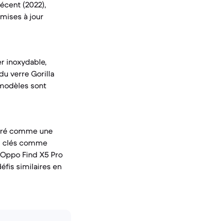
récent (2022),
 mises à jour
er inoxydable,
du verre Gorilla
 modèles sont
idéré comme une
ts clés comme
 l'Oppo Find X5 Pro
fis similaires en