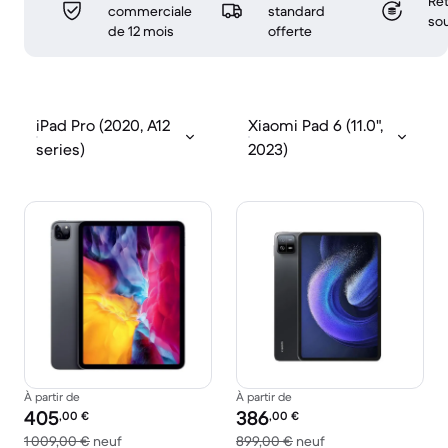
Ret
commerciale
standard
sou
de 12 mois
offerte
iPad Pro (2020, A12
Xiaomi Pad 6 (11.0",
series)
2023)
À partir de
À partir de
Prix reconditionné :
Prix reconditionné :
405
386
,00
€
,00
€
contre 1 009,00 € neuf
contre 899,00 € ne
1 009,00 €
neuf
899,00 €
neuf