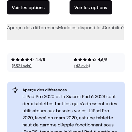
Voir les options
Voir les options
Aperçu des différences
Modèles disponibles
Durabilité
Per
4,4/5
4,6/5
(5521 avis)
(43 avis)
Aperçu des différences
L'iPad Pro 2020 et la Xiaomi Pad 6 2023 sont
deux tablettes tactiles qui s'adressent à des
utilisateurs aux besoins variés. L'iPad Pro
2020, lancé en mars 2020, est une tablette
haut de gamme d'Apple fonctionnant sous
iPadOS, tandis que la Xiaomi Pad 6, sortie en