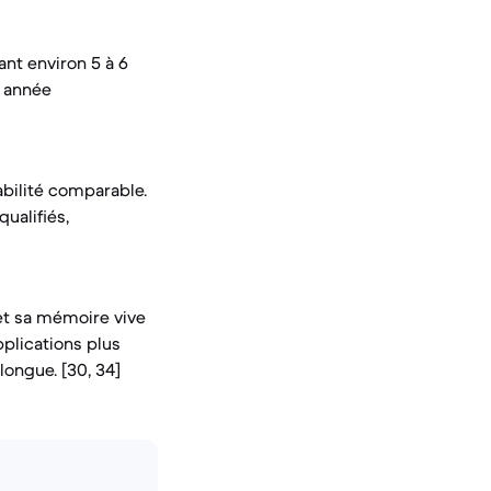
ant environ 5 à 6
e année
bilité comparable.
ualifiés,
 et sa mémoire vive
pplications plus
ongue. [30, 34]