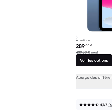
À partir de
Prix reconditionné :
289
,00
€
contre 4
439,00 €
neuf
Voir les options
Aperçu des différe
4,7/5
(6