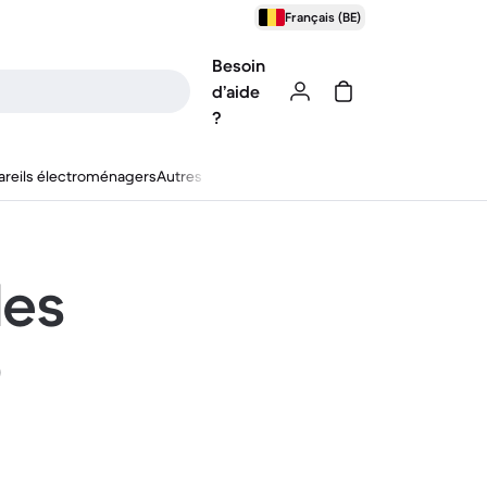
Français (BE)
Besoin
d’aide
?
reils électroménagers
Autres
les
)