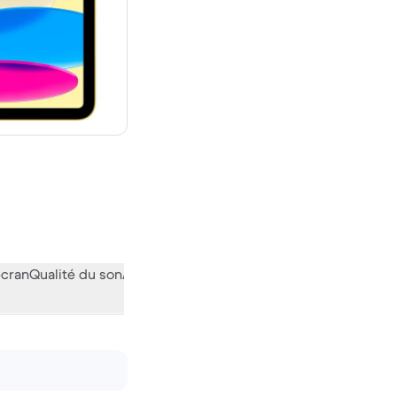
euf
écran
Qualité du son
Audiovisuel
Divers
L’avis de la communauté