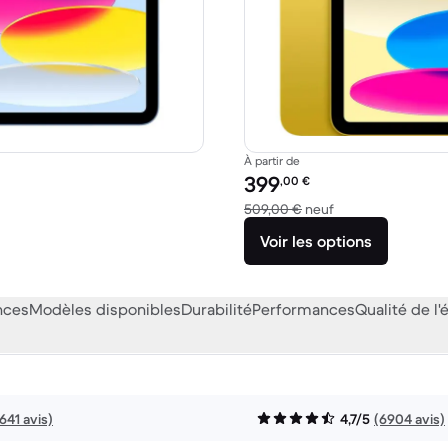
À partir de
Prix reconditionné :
399
,00
€
39,00 € neuf
contre 509,00 € n
509,00 €
neuf
Voir les options
nces
Modèles disponibles
Durabilité
Performances
Qualité de l'
641 avis)
4,7/5
(6904 avis)