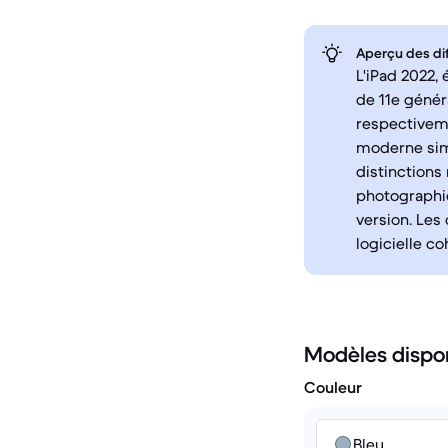
Aperçu des di
L'iPad 2022,
de 11e génér
respectiveme
moderne simi
distinctions
photographiq
version. Les
logicielle c
Modèles dispo
Couleur
Bleu