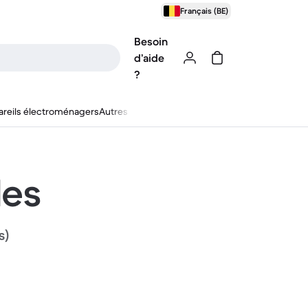
Français (BE)
Besoin
d’aide
?
reils électroménagers
Autres
les
s)