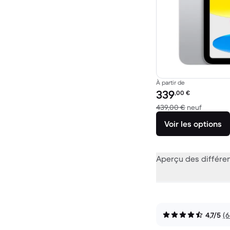
À partir de
Prix reconditionné :
339
,00
€
contre 4
439,00 €
neuf
Voir les options
Aperçu des différe
4,7/5
(6