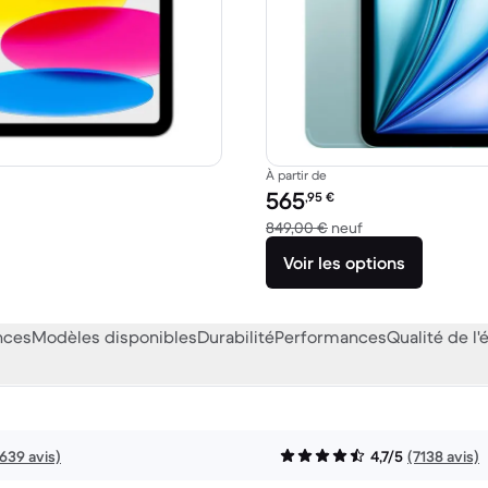
À partir de
Prix reconditionné :
565
,95
€
39,00 € neuf
contre 849,00 € n
849,00 €
neuf
Voir les options
nces
Modèles disponibles
Durabilité
Performances
Qualité de l'
639 avis)
4,7/5
(7138 avis)