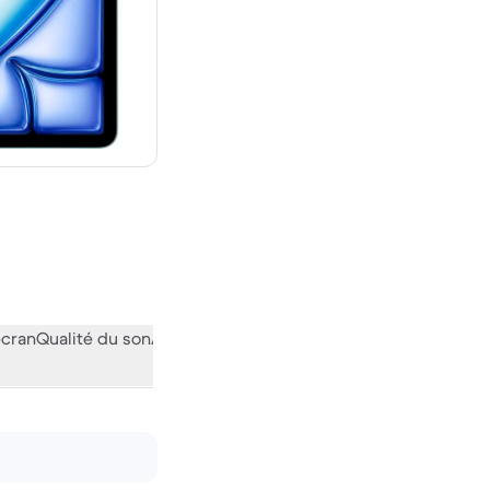
euf
écran
Qualité du son
Audiovisuel
Divers
L’avis de la communauté