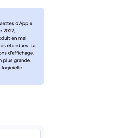
blettes d'Apple
e 2022,
oduit en mai
és étendues. La
ons d'affichage,
n plus grande.
logicielle