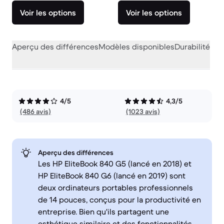
Voir les options
Voir les options
Aperçu des différences
Modèles disponibles
Durabilité
Per
4/5
4,3/5
(486 avis)
(1023 avis)
Aperçu des différences
Les HP EliteBook 840 G5 (lancé en 2018) et
HP EliteBook 840 G6 (lancé en 2019) sont
deux ordinateurs portables professionnels
de 14 pouces, conçus pour la productivité en
entreprise. Bien qu'ils partagent une
esthétique similaire et des fonctionnalités