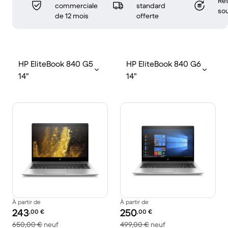
Ret
commerciale
standard
sou
de 12 mois
offerte
HP EliteBook 840 G5
HP EliteBook 840 G6
14"
14"
À partir de
À partir de
Prix reconditionné :
Prix reconditionné :
243
250
,00
€
,00
€
contre 650,00 € neuf
contre 499,00 € ne
650,00 €
neuf
499,00 €
neuf