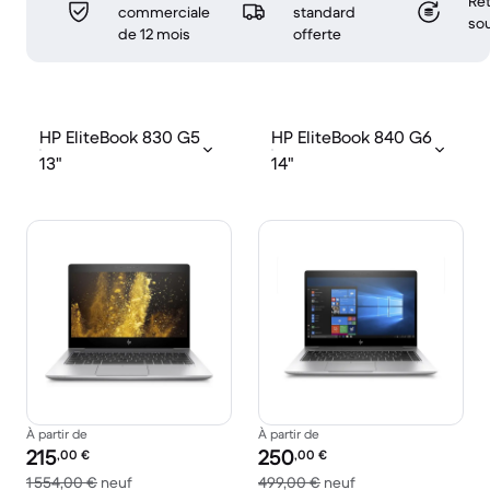
Ret
commerciale
standard
sou
de 12 mois
offerte
HP EliteBook 830 G5
HP EliteBook 840 G6
13"
14"
À partir de
À partir de
Prix reconditionné :
Prix reconditionné :
215
250
,00
€
,00
€
contre 1 554,00 € neuf
contre 499,00 € ne
1 554,00 €
neuf
499,00 €
neuf