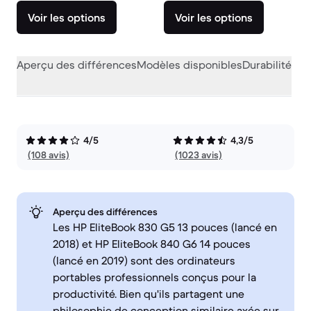
Voir les options
Voir les options
Aperçu des différences
Modèles disponibles
Durabilité
Per
4/5
4,3/5
(108 avis)
(1023 avis)
Aperçu des différences
Les HP EliteBook 830 G5 13 pouces (lancé en
2018) et HP EliteBook 840 G6 14 pouces
(lancé en 2019) sont des ordinateurs
portables professionnels conçus pour la
productivité. Bien qu'ils partagent une
philosophie de conception similaire axée sur