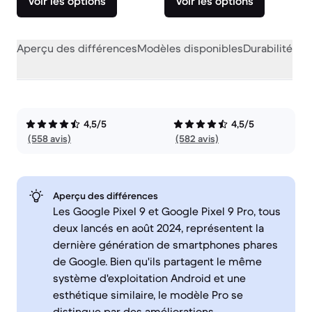
Voir les options
Voir les options
Aperçu des différences
Modèles disponibles
Durabilité
Per
4,5/5
4,5/5
(558 avis)
(582 avis)
Aperçu des différences
Les Google Pixel 9 et Google Pixel 9 Pro, tous
deux lancés en août 2024, représentent la
dernière génération de smartphones phares
de Google. Bien qu'ils partagent le même
système d'exploitation Android et une
esthétique similaire, le modèle Pro se
distingue par des améliorations