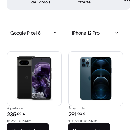
de 12 mois
offerte
Google Pixel 8
iPhone 12 Pro
À partir de
À partir de
Prix reconditionné :
Prix reconditionné :
235
291
,00
€
,00
€
contre 819,97 € neuf
contre 1 039,00 €
819,97 €
neuf
1 039,00 €
neuf