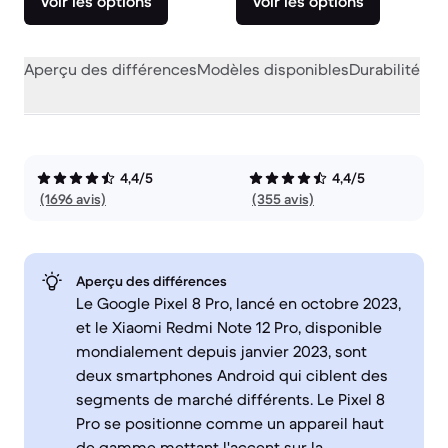
Voir les options
Voir les options
Aperçu des différences
Modèles disponibles
Durabilité
Per
4,4/5
4,4/5
(1696 avis)
(355 avis)
Aperçu des différences
Le Google Pixel 8 Pro, lancé en octobre 2023,
et le Xiaomi Redmi Note 12 Pro, disponible
mondialement depuis janvier 2023, sont
deux smartphones Android qui ciblent des
segments de marché différents. Le Pixel 8
Pro se positionne comme un appareil haut
de gamme mettant l'accent sur la