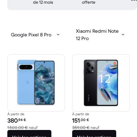
de 12 mois
offerte
Xiaomi Redmi Note
Google Pixel 8 Pro
12 Pro
À partir de
À partir de
Prix reconditionné :
Prix reconditionné :
380
151
,94
€
,00
€
contre 1 500,00 € neuf
contre 359,00 € ne
1 500,00 €
neuf
359,00 €
neuf