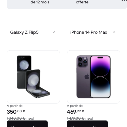
de 12 mois
offerte
Galaxy Z Flip5
iPhone 14 Pro Max
À partir de
À partir de
Prix reconditionné :
Prix reconditionné :
350
469
,00
€
,99
€
contre 1 340,00 € neuf
contre 1 479,00 € 
1 340,00 €
neuf
1 479,00 €
neuf