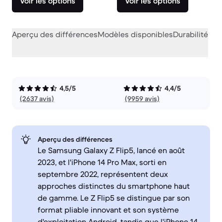
Voir les options
Voir les options
Aperçu des différences
Modèles disponibles
Durabilité
Per
4,5/5
4,4/5
(2637 avis)
(9959 avis)
Aperçu des différences
Le Samsung Galaxy Z Flip5, lancé en août
2023, et l'iPhone 14 Pro Max, sorti en
septembre 2022, représentent deux
approches distinctes du smartphone haut
de gamme. Le Z Flip5 se distingue par son
format pliable innovant et son système
d'exploitation Android, tandis que l'iPhone 14