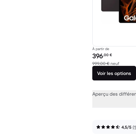
À partir de
Prix reconditionné :
396
,00
€
contre 9
999,00 €
neuf
Voir les options
Aperçu des différe
4,5/5
(