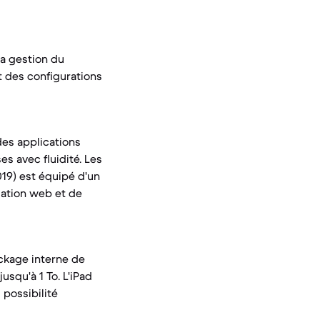
la gestion du
t des configurations
des applications
s avec fluidité. Les
019) est équipé d'un
gation web et de
ckage interne de
usqu'à 1 To. L'iPad
possibilité