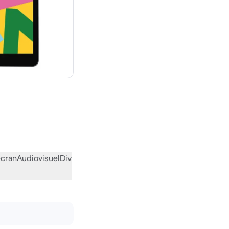
euf
écran
Audiovisuel
Divers
L’avis de la communauté