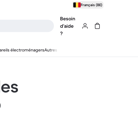
Français (BE)
Besoin
d’aide
?
reils électroménagers
Autres
les
)