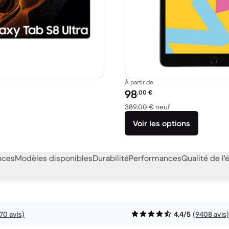
À partir de
Prix reconditionné :
98
,00
€
99,00 € neuf
contre 389,00 € n
389,00 €
neuf
Voir les options
nces
Modèles disponibles
Durabilité
Performances
Qualité de l'
170 avis)
4,4/5
(9408 avis)