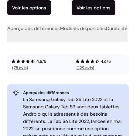
Voir les options
Voir les options
Aperçu des différences
Modèles disponibles
Durabilité
Per
4,5/5
4,6/5
(75 avis)
(129 avis)
Aperçu des différences
La Samsung Galaxy Tab S6 Lite 2022 et la
Samsung Galaxy Tab S9 sont deux tablettes
Android qui s'adressent à des besoins
différents. La Tab S6 Lite 2022, lancée en mai
2022, se positionne comme une option
polyvalente pour l'étude et le divertissement