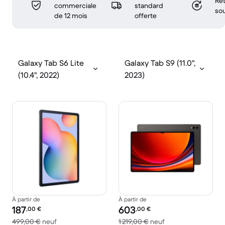
Ret
commerciale
standard
sou
de 12 mois
offerte
Galaxy Tab S6 Lite
Galaxy Tab S9 (11.0",
(10.4", 2022)
2023)
À partir de
À partir de
Prix reconditionné :
Prix reconditionné :
187
603
,00
€
,00
€
contre 499,00 € neuf
contre 1 219,00 € n
499,00 €
neuf
1 219,00 €
neuf