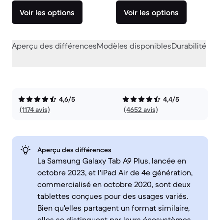
Voir les options
Voir les options
Aperçu des différences
Modèles disponibles
Durabilité
Per
4,6/5
4,4/5
(1174 avis)
(4652 avis)
Aperçu des différences
La Samsung Galaxy Tab A9 Plus, lancée en
octobre 2023, et l'iPad Air de 4e génération,
commercialisé en octobre 2020, sont deux
tablettes conçues pour des usages variés.
Bien qu'elles partagent un format similaire,
elles se distinguent par leurs écosystèmes