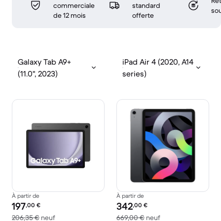
Ret
commerciale
standard
sou
de 12 mois
offerte
Galaxy Tab A9+
iPad Air 4 (2020, A14
(11.0", 2023)
series)
À partir de
À partir de
Prix reconditionné :
Prix reconditionné :
197
342
,00
€
,00
€
contre 206,35 € neuf
contre 669,00 € ne
206,35 €
neuf
669,00 €
neuf