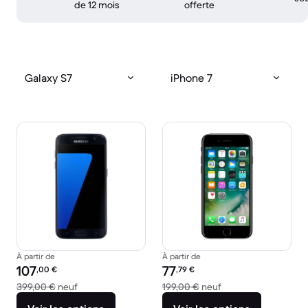
de 12 mois
offerte
Galaxy S7
iPhone 7
À partir de
À partir de
Prix reconditionné :
Prix reconditionné :
107
77
,00
€
,79
€
contre 399,00 € neuf
contre 199,00 € neu
399,00 €
neuf
199,00 €
neuf