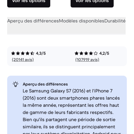
Voir les options
Voir les options
Aperçu des différences
Modèles disponibles
Durabilité
Per
4,3/5
4,2/5
(20141 avis)
(107919 avis)
Aperçu des différences
Le Samsung Galaxy S7 (2016) et l'iPhone 7
(2016) sont deux smartphones phares lancés
la même année, représentant les offres haut
de gamme de leurs fabricants respectifs.
Bien qu'ils partagent une période de sortie
similaire, ils se distinguent principalement
par leur système d'exploitation, Android pour