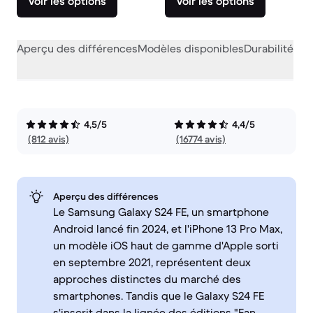
Voir les options
Voir les options
Aperçu des différences
Modèles disponibles
Durabilité
Per
4,5/5
4,4/5
(812 avis)
(16774 avis)
Aperçu des différences
Le Samsung Galaxy S24 FE, un smartphone
Android lancé fin 2024, et l'iPhone 13 Pro Max,
un modèle iOS haut de gamme d'Apple sorti
en septembre 2021, représentent deux
approches distinctes du marché des
smartphones. Tandis que le Galaxy S24 FE
s'inscrit dans la lignée des éditions "Fan