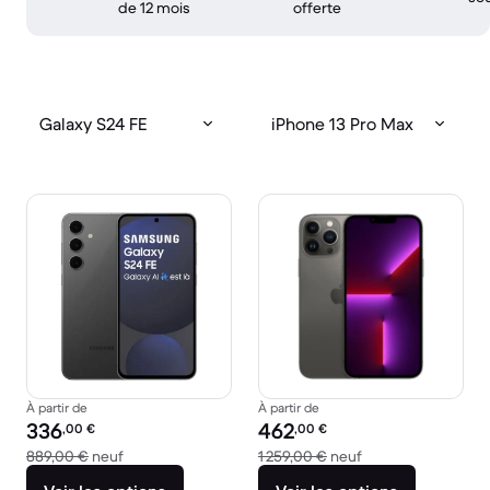
de 12 mois
offerte
Galaxy S24 FE
iPhone 13 Pro Max
À partir de
À partir de
Prix reconditionné :
Prix reconditionné :
336
462
,00
€
,00
€
contre 889,00 € neuf
contre 1 259,00 € 
889,00 €
neuf
1 259,00 €
neuf