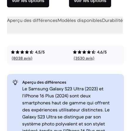
Voir les options
Voir les options
Aperçu des différences
Modèles disponibles
Durabilité
Per
4,5/5
4,6/5
(8038 avis)
(3530 avis)
Aperçu des différences
Le Samsung Galaxy S23 Ultra (2023) et
l'iPhone 16 Plus (2024) sont deux
smartphones haut de gamme qui offrent
des expériences utilisateur distinctes. Le
Galaxy S23 Ultra se distingue par son
système photo polyvalent et son stylet
intégré, tandis que l'iPhone 16 Plus met