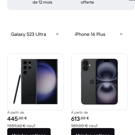
de 12 mois
offerte
Galaxy S23 Ultra
iPhone 16 Plus
À partir de
À partir de
Prix reconditionné :
Prix reconditionné :
445
613
,00
€
,00
€
contre 1 559,62 € neuf
contre 969,00 € ne
1 559,62 €
neuf
969,00 €
neuf