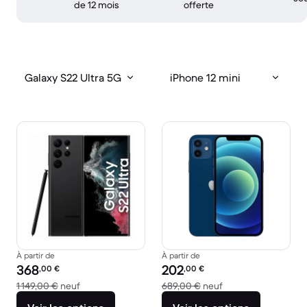
de 12 mois
offerte
Galaxy S22 Ultra 5G
iPhone 12 mini
À partir de
À partir de
Prix reconditionné :
Prix reconditionné :
368
202
,00
€
,00
€
contre 1 149,00 € neuf
contre 689,00 € ne
1 149,00 €
neuf
689,00 €
neuf