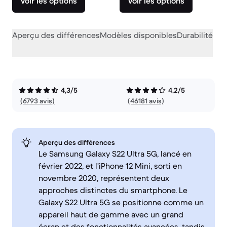
Voir les options
Voir les options
Aperçu des différences
Modèles disponibles
Durabilité
Per
4,3/5
4,2/5
(6793 avis)
(46181 avis)
Aperçu des différences
Le Samsung Galaxy S22 Ultra 5G, lancé en
février 2022, et l'iPhone 12 Mini, sorti en
novembre 2020, représentent deux
approches distinctes du smartphone. Le
Galaxy S22 Ultra 5G se positionne comme un
appareil haut de gamme avec un grand
écran et des fonctionnalités avancées, tandis