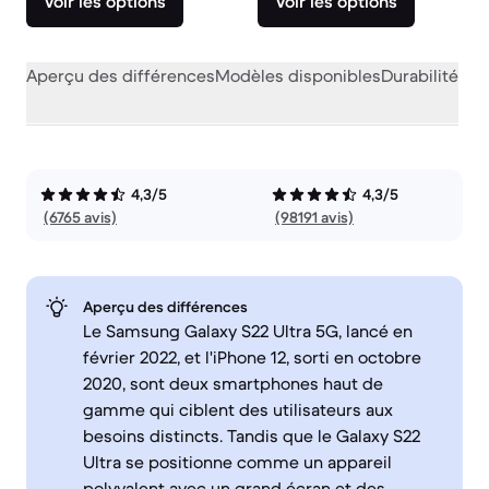
Voir les options
Voir les options
Aperçu des différences
Modèles disponibles
Durabilité
Per
4,3/5
4,3/5
(6765 avis)
(98191 avis)
Aperçu des différences
Le Samsung Galaxy S22 Ultra 5G, lancé en
février 2022, et l'iPhone 12, sorti en octobre
2020, sont deux smartphones haut de
gamme qui ciblent des utilisateurs aux
besoins distincts. Tandis que le Galaxy S22
Ultra se positionne comme un appareil
polyvalent avec un grand écran et des