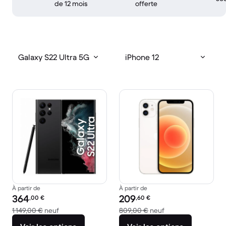
de 12 mois
offerte
Galaxy S22 Ultra 5G
iPhone 12
À partir de
À partir de
Prix reconditionné :
Prix reconditionné :
364
209
,00
€
,60
€
contre 1 149,00 € neuf
contre 809,00 € ne
1 149,00 €
neuf
809,00 €
neuf