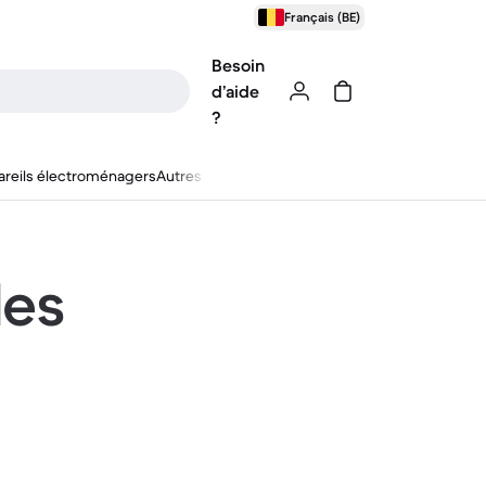
Français (BE)
Besoin
d’aide
?
reils électroménagers
Autres
les