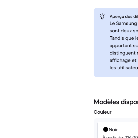
Aperçu des di
Le Samsung G
sont deux sm
Tandis que l
apportant so
distinguent 
affichage et
les utilisateu
Modèles dispo
Couleur
Noir
À partir de: 226.0