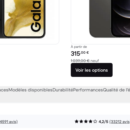
À partir de
Prix reconditionné :
315
,00
€
99,00 € neuf
contre 1 039,00 
1 039,00 €
neuf
Voir les options
nces
Modèles disponibles
Durabilité
Performances
Qualité de l'
14591 avis)
4,2/5
(33212 avis