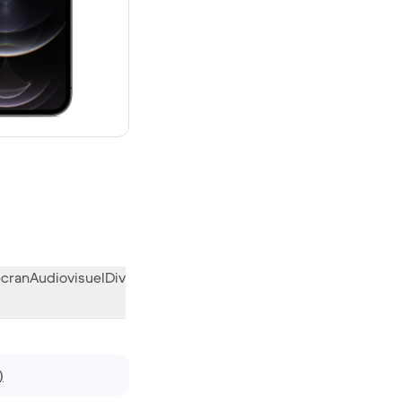
€ neuf
écran
Audiovisuel
Divers
L’avis de la communauté
)