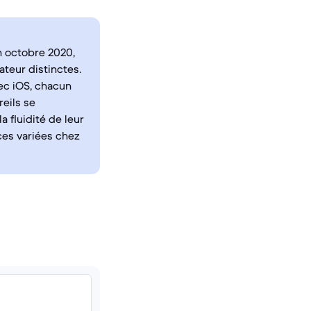
en octobre 2020,
teur distinctes.
vec iOS, chacun
eils se
 fluidité de leur
ces variées chez