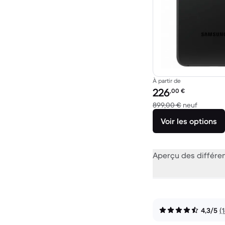
À partir de
Prix reconditionné :
226
,00
€
contre 8
899,00 €
neuf
Voir les options
Aperçu des différe
4,3/5
(