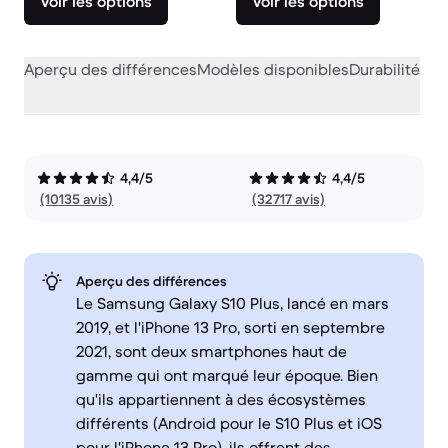
Voir les options
Voir les options
Aperçu des différences
Modèles disponibles
Durabilité
Per
4,4/5
4,4/5
(10135 avis)
(32717 avis)
Aperçu des différences
Le Samsung Galaxy S10 Plus, lancé en mars
2019, et l'iPhone 13 Pro, sorti en septembre
2021, sont deux smartphones haut de
gamme qui ont marqué leur époque. Bien
qu'ils appartiennent à des écosystèmes
différents (Android pour le S10 Plus et iOS
pour l'iPhone 13 Pro), ils offrent des