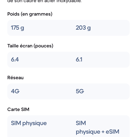
de son cadre en acier inoxydable.
Poids (en grammes)
175 g
203 g
Taille écran (pouces)
6.4
6.1
Réseau
4G
5G
Carte SIM
SIM physique
SIM
physique + eSIM