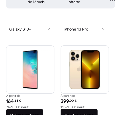
de 12 mois
offerte
Galaxy S10+
iPhone 13 Pro
À partir de
À partir de
Prix reconditionné :
Prix reconditionné :
164
399
,68
€
,00
€
contre 749,00 € neuf
contre 1 159,00 € n
749,00 €
neuf
1 159,00 €
neuf