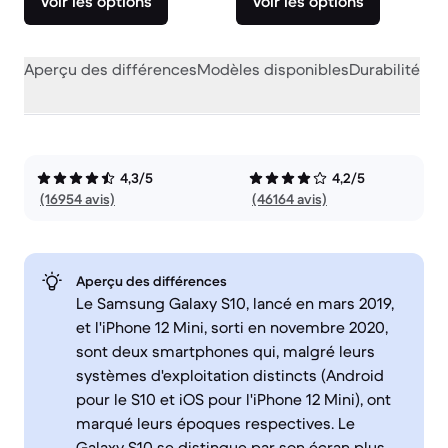
Voir les options
Voir les options
Aperçu des différences
Modèles disponibles
Durabilité
Per
4,3/5
4,2/5
(16954 avis)
(46164 avis)
Aperçu des différences
Le Samsung Galaxy S10, lancé en mars 2019,
et l'iPhone 12 Mini, sorti en novembre 2020,
sont deux smartphones qui, malgré leurs
systèmes d'exploitation distincts (Android
pour le S10 et iOS pour l'iPhone 12 Mini), ont
marqué leurs époques respectives. Le
Galaxy S10 se distingue par son écran plus