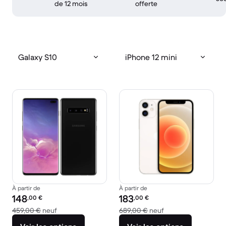
de 12 mois
offerte
Galaxy S10
iPhone 12 mini
À partir de
À partir de
Prix reconditionné :
Prix reconditionné :
148
183
,00
€
,00
€
contre 459,00 € neuf
contre 689,00 € ne
459,00 €
neuf
689,00 €
neuf