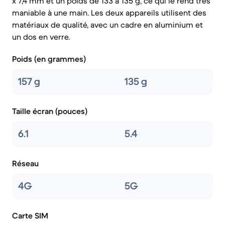
x 7,4 mm et un poids de 133 à 135 g, ce qui le rend très
maniable à une main. Les deux appareils utilisent des
matériaux de qualité, avec un cadre en aluminium et
un dos en verre.
Poids (en grammes)
157 g
135 g
Taille écran (pouces)
6.1
5.4
Réseau
4G
5G
Carte SIM