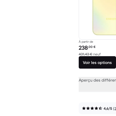
À partir de
Prix reconditionné :
238
,00
€
contre 43
431,43 €
neuf
Voir les options
Aperçu des différe
4,6/5
(