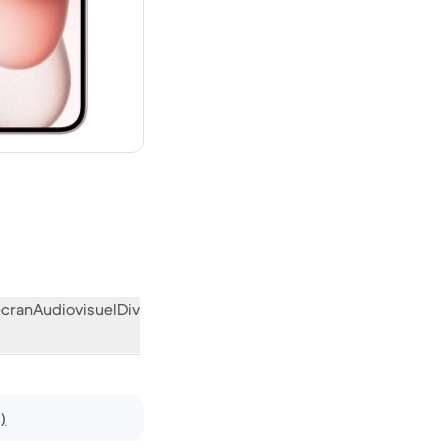
euf
écran
Audiovisuel
Divers
L’avis de la communauté
)