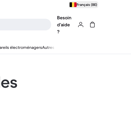
Français (BE)
Besoin
d’aide
?
reils électroménagers
Autres
les