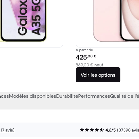
À partir de
Prix reconditionné :
425
,00
€
1,43 € neuf
contre 869,00 € n
869,00 €
neuf
Voir les options
nces
Modèles disponibles
Durabilité
Performances
Qualité de l'
217 avis)
4,6/5
(37398 avis