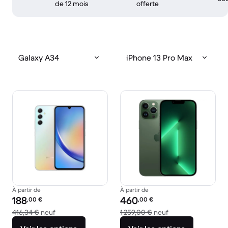
de 12 mois
offerte
Galaxy A34
iPhone 13 Pro Max
À partir de
À partir de
Prix reconditionné :
Prix reconditionné :
188
460
,00
€
,00
€
contre 416,34 € neuf
contre 1 259,00 € 
416,34 €
neuf
1 259,00 €
neuf