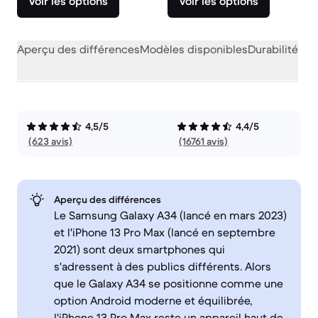
Voir les options
Voir les options
Aperçu des différences
Modèles disponibles
Durabilité
Per
4,5/5
4,4/5
(623 avis)
(16761 avis)
Aperçu des différences
Le Samsung Galaxy A34 (lancé en mars 2023)
et l'iPhone 13 Pro Max (lancé en septembre
2021) sont deux smartphones qui
s'adressent à des publics différents. Alors
que le Galaxy A34 se positionne comme une
option Android moderne et équilibrée,
l'iPhone 13 Pro Max reste un appareil haut de