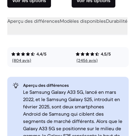
Voir les options
Voir les options
Aperçu des différences
Modèles disponibles
Durabilité
Per
4,4/5
4,5/5
(804 avis)
(2456 avis)
Aperçu des différences
Le Samsung Galaxy A33 5G, lancé en mars
2022, et le Samsung Galaxy S25, introduit en
février 2025, sont deux smartphones
Android de Samsung qui ciblent des
segments de marché différents. Alors que le
Galaxy A33 5G se positionne sur le milieu de
gamme, le Galaxy S25 représente le haut de