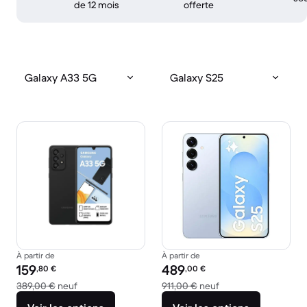
de 12 mois
offerte
Galaxy A33 5G
Galaxy S25
À partir de
À partir de
Prix reconditionné :
Prix reconditionné :
159
489
,80
€
,00
€
contre 389,00 € neuf
contre 911,00 € neuf
389,00 €
neuf
911,00 €
neuf