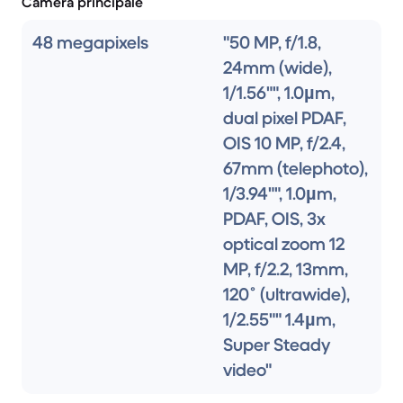
Caméra principale
48 megapixels
"50 MP, f/1.8,
24mm (wide),
1/1.56"", 1.0µm,
dual pixel PDAF,
OIS 10 MP, f/2.4,
67mm (telephoto),
1/3.94"", 1.0µm,
PDAF, OIS, 3x
optical zoom 12
MP, f/2.2, 13mm,
120˚ (ultrawide),
1/2.55"" 1.4µm,
Super Steady
video"