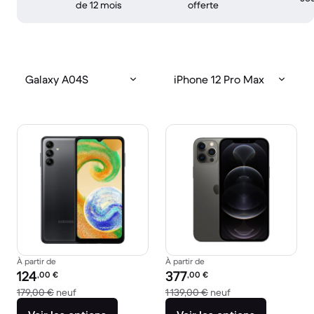
de 12 mois
offerte
Galaxy A04S
iPhone 12 Pro Max
À partir de
À partir de
Prix reconditionné :
Prix reconditionné :
124
377
,00
€
,00
€
contre 179,00 € neuf
contre 1 139,00 € n
179,00 €
neuf
1 139,00 €
neuf