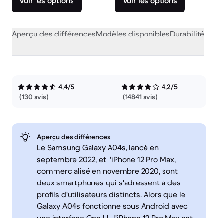
Voir les options
Voir les options
Aperçu des différences
Modèles disponibles
Durabilité
Per
4,4/5
4,2/5
(130 avis)
(14841 avis)
Aperçu des différences
Le Samsung Galaxy A04s, lancé en
septembre 2022, et l'iPhone 12 Pro Max,
commercialisé en novembre 2020, sont
deux smartphones qui s'adressent à des
profils d'utilisateurs distincts. Alors que le
Galaxy A04s fonctionne sous Android avec
une interface One UI, l'iPhone 12 Pro Max est