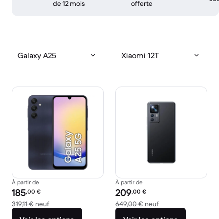
de 12 mois
offerte
Galaxy A25
Xiaomi 12T
À partir de
À partir de
Prix reconditionné :
Prix reconditionné :
185
209
,00
€
,00
€
contre 319,11 € neuf
contre 649,00 € ne
319,11 €
neuf
649,00 €
neuf