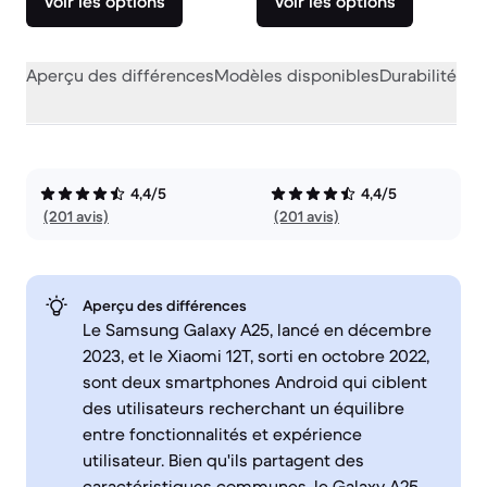
Voir les options
Voir les options
Aperçu des différences
Modèles disponibles
Durabilité
Per
4,4/5
4,4/5
(201 avis)
(201 avis)
Aperçu des différences
Le Samsung Galaxy A25, lancé en décembre
2023, et le Xiaomi 12T, sorti en octobre 2022,
sont deux smartphones Android qui ciblent
des utilisateurs recherchant un équilibre
entre fonctionnalités et expérience
utilisateur. Bien qu'ils partagent des
caractéristiques communes, le Galaxy A25