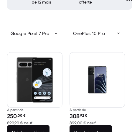
de 12 mois
offerte
Google Pixel 7 Pro
OnePlus 10 Pro
À partir de
À partir de
Prix reconditionné :
Prix reconditionné :
250
308
,00
€
,92
€
contre 899,99 € neuf
contre 899,00 € ne
899,99 €
neuf
899,00 €
neuf