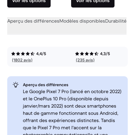
Voir les options
Voir les options
Aperçu des différences
Modèles disponibles
Durabilité
Per
4,4/5
4,3/5
(1802 avis)
(235 avis)
Aperçu des différences
Le Google Pixel 7 Pro (lancé en octobre 2022)
et le OnePlus 10 Pro (disponible depuis
janvier/mars 2022) sont deux smartphones
haut de gamme fonctionnant sous Android,
offrant des expériences distinctes. Tandis
que le Pixel 7 Pro met l'accent sur la
photographie computationnelle et une